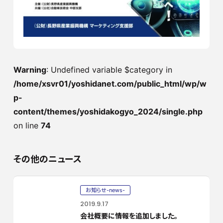
Warning
: Undefined variable $category in
/home/xsvr01/yoshidanet.com/public_html/wp/w
p-
content/themes/yoshidakogyo_2024/single.php
on line
74
その他のニュース
お知らせ-news-
2019.9.17
会社概要に情報を追加しました。