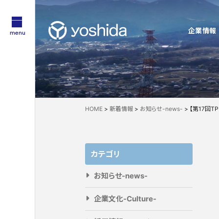
企業情報
menu
サステナビリティ
企業情報
採用情報
Sustainability
About Us
Recruit
技術・製品情報
YOSHIDAの強み
HOME
>
新着情報
>
お知らせ-news-
>
【第17回T
Technology
Feature
企業情報
採用情報
吉田工業の強み
カテゴリ
お知らせ-news-
企業文化-Culture-