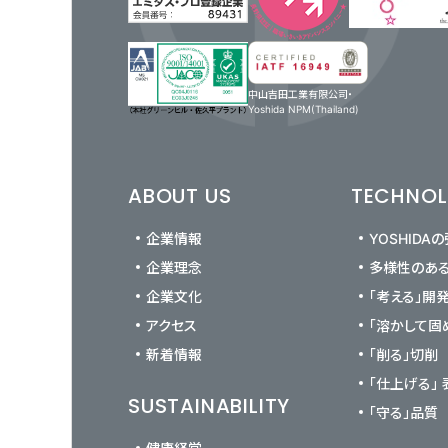
中山吉田工業有限公司・
Yoshida NPM(Thailand)
ABOUT US
TECHNO
企業情報
YOSHIDA
企業理念
多様性のあ
企業文化
「考える」開
アクセス
「溶かして固
新着情報
「削る」切削
「仕上げる」
SUSTAINABILITY
「守る」品質