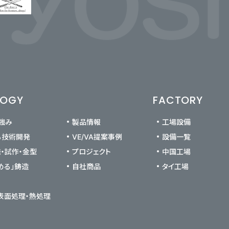
LOGY
FACTORY
の強み
製品情報
工場設備
る技術開発
VE/VA提案事例
設備一覧
発・試作・金型
プロジェクト
中国工場
める」鋳造
自社商品
タイ工場
 表面処理・熱処理