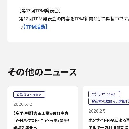
【第17回TPM発表会】
第17回TPM発表会の内容をTPM新聞として掲載中です
→
【TPM活動】
その他のニュース
お知らせ-news-
お知らせ-news-
脱炭素の取組み、環境経
2026.5.12
2026.2.5
【産学連携】吉田工業×長野高専
オンサイトPPAによる
「Y-Nネクスト・コア・ラボ」開所！
ネルギーの利用開始に
現場効率化へ