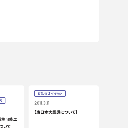
。
お知らせ-news-
営
2011.3.11
【東日本大震災について】
再生可能エ
ついて