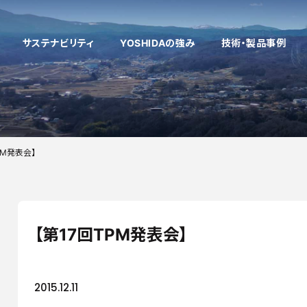
サステナビリティ
YOSHIDAの強み
技術・製品事例
多様性のある技術開発
企業理念
健康経営
製品情報
働く環境
「考える」開発・
社員インタビ
VE/VA提案
企業文化
PM発表会】
採用お問い合わせフォーム
「削る」切削
新着情報
自社商品
「仕上げる」表面処
工場設備
中国工場
タイ工場
【第17回TPM発表会】
2015.12.11