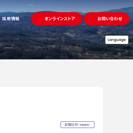
採用情報
オンラインストア
お問い合わせ
Language
試作・金型
ュー
事例
「溶かして固める」鋳造
プロジェクト
募集要項
アクセス
理・熱処理
「守る」品質
設備一覧
お知らせ-news-