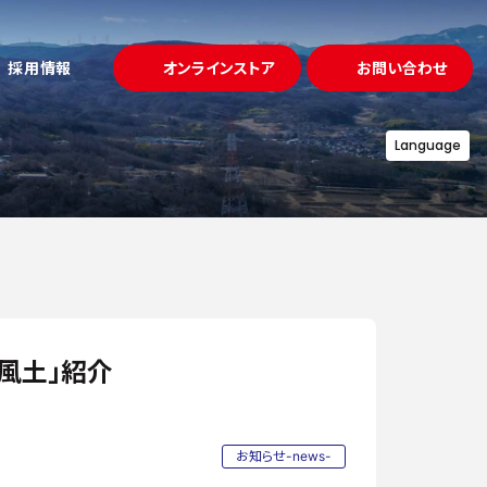
採用情報
オンラインストア
お問い合わせ
Language
試作・金型
ュー
事例
「溶かして固める」鋳造
プロジェクト
募集要項
アクセス
理・熱処理
「守る」品質
設備一覧
康風土」紹介
お知らせ-news-