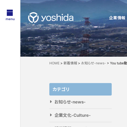
企業情報
menu
サステナビリティ
企業情報
採用情報
Sustainability
About Us
Recruit
技術・製品情報
YOSHIDAの強み
HOME
>
新着情報
>
お知らせ-news-
>
You tu
Technology
Feature
企業情報
採用情報
吉田工業の強み
カテゴリ
お知らせ-news-
企業文化-Culture-