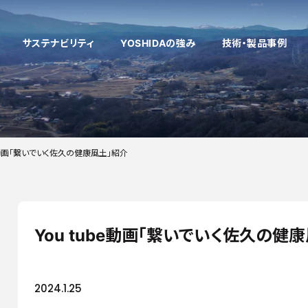
サステナビリティ
YOSHIDAの強み
技術・製品事例
多様性のある技術開発
企業理念
健康経営
製品情報
働く環境
「考える」開発・
社員インタビ
VE/VA提案
企業文化
be動画「繋いでいく佐久の健康風土」紹介
採用お問い合わせフォーム
「削る」切削
新着情報
自社商品
「仕上げる」表面処
工場設備
中国工場
タイ工場
You tube動画「繋いでいく佐久の健
2024.1.25