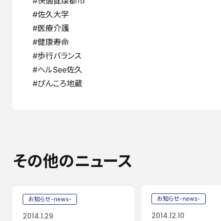
#快適健康都市
#佐久大学
#医療介護
#健康寿命
#歩行バランス
#ヘルSee佐久
#ぴんころ地蔵
その他のニュース
お知らせ-news-
お知らせ-news-
2014.12.10
2014.1.29