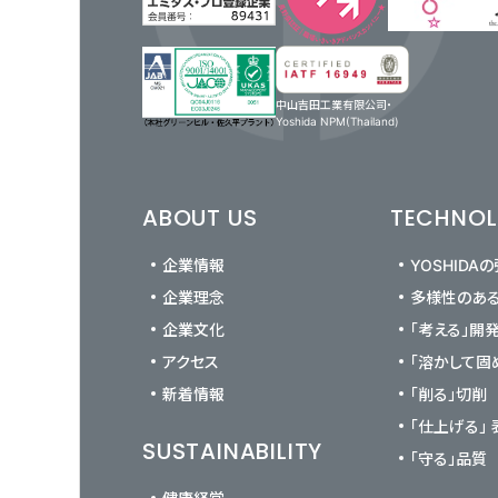
中山吉田工業有限公司・
Yoshida NPM(Thailand)
ABOUT US
TECHNO
企業情報
YOSHIDA
企業理念
多様性のあ
企業文化
「考える」開
アクセス
「溶かして固
新着情報
「削る」切削
「仕上げる」
SUSTAINABILITY
「守る」品質