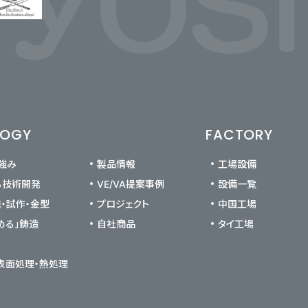
LOGY
FACTORY
の強み
製品情報
工場設備
る技術開発
VE/VA提案事例
設備一覧
発・試作・金型
プロジェクト
中国工場
める」鋳造
自社商品
タイ工場
 表面処理・熱処理