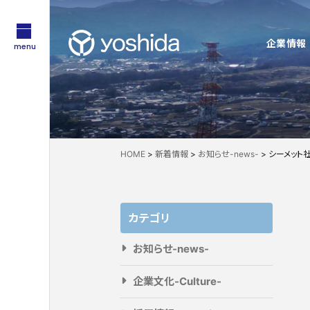
企業情報
menu
サステナビリティ
企業情報
採用情報
Sustainability
About Us
Recruit
技術・製品情報
YOSHIDAの強み
HOME
>
新着情報
>
お知らせ-news-
>
シーメット
Technology
Feature
企業情報
採用情報
吉田工業の強み
カテゴリ
お知らせ-news-
企業文化-Culture-