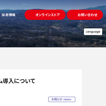
採用情報
オンラインストア
お問い合わせ
Language
試作・金型
ュー
事例
「溶かして固める」鋳造
プロジェクト
募集要項
アクセス
理・熱処理
「守る」品質
設備一覧
ム導入について
お知らせ-news-