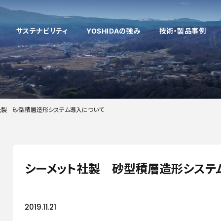
サステナビリティ
YOSHIDAの強み
技術・製品事例
多様性のある技術開発
企業理念
健康経営
製品情報
働く環境
「考える」開発・
社員インタビ
VE/VA提案
企業文化
社製 砂型積層造形システム導入について
採用お問い合わせフォーム
「削る」切削
新着情報
自社商品
「仕上げる」表面処
工場設備
中国工場
タイ工場
シーメット社製 砂型積層造形システ
2019.11.21