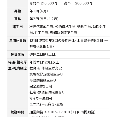
専門卒 210,000円 高卒 200,000円
昇給
年１回（６月）
賞与
年２回（８月、１２月）
諸手当
次世代育成手当、公的資格手当、通勤手当、時間外手
当、住宅手当、勤務時刻変更手当
年間休日数
121日（内訳：年３回の長期連休・土日完全週休２日・一
斉有休休暇１日）
休日休暇
週休二日制（土日）
待遇・福利厚
年間休日120日以上
生・社内制度
教育・研修制度が充実
資格取得支援制度あり
時短勤務制度あり
完全週休2日制
社宅・家賃補助制度あり
マイカー通勤可
ユニフォーム貸与・支給
勤務時間
通常勤務：８：００～１７：００（１日８時間勤務）