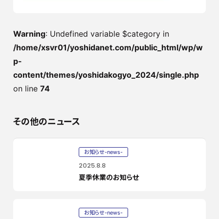
Warning
: Undefined variable $category in
/home/xsvr01/yoshidanet.com/public_html/wp/w
p-
content/themes/yoshidakogyo_2024/single.php
on line
74
その他のニュース
お知らせ-news-
2025.8.8
夏季休業のお知らせ
お知らせ-news-