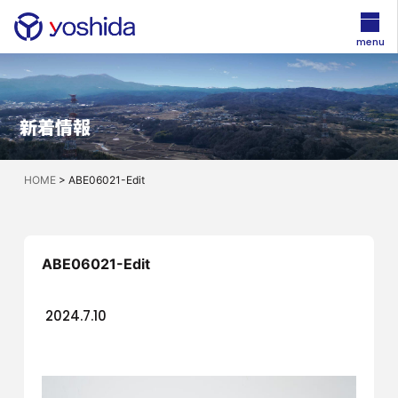
menu
新着情報
HOME
>
ABE06021-Edit
ABE06021-Edit
2024.7.10