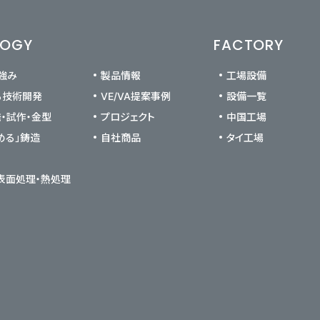
LOGY
FACTORY
の強み
製品情報
工場設備
る技術開発
VE/VA提案事例
設備一覧
発・試作・金型
プロジェクト
中国工場
める」鋳造
自社商品
タイ工場
 表面処理・熱処理