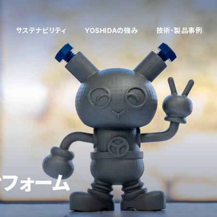
サステナビリティ
YOSHIDAの強み
技術・製品事例
多様性のある技術開発
企業理念
健康経営
製品情報
働く環境
「考える」開発・
社員インタビ
VE/VA提案
企業文化
採用お問い合わせフォーム
「削る」切削
新着情報
自社商品
「仕上げる」表面処
工場設備
中国工場
タイ工場
フォーム