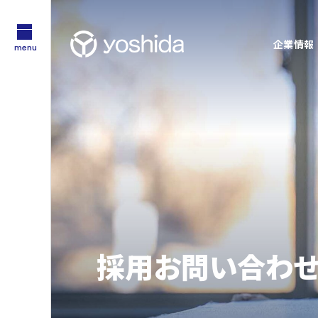
企業情報
menu
サステナビリティ
企業情報
採用情報
Sustainability
About Us
Recruit
技術・製品情報
YOSHIDAの強み
Technology
Feature
企業情報
採用情報
吉田工業の強み
採用お問い合わせ