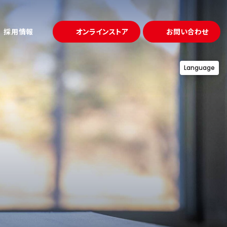
採用情報
オンラインストア
お問い合わせ
Language
試作・金型
ュー
事例
「溶かして固める」鋳造
プロジェクト
募集要項
アクセス
理・熱処理
「守る」品質
設備一覧