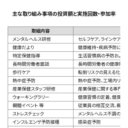
主な取り組み事項の投資額と実施回数・参加率
取組内容
実
メンタルヘルス研修
セルフケア、ラインケア知
健康だより
健康維持・疾病予防に役
特定保健指導
生活習慣病の予防および
長時間労働者面談
長時間労働者の健康障害
歩行ケア
転倒リスクの見える化と
熱中症予防
熱中症予防、工場内リス
産業保健スタッフ研修
産業保健に関する専門知
ウォーキングラリー
健康習慣の定着、健康づ
親睦イベント 等
従業員の相互交流、親睦
ストレスチェック
メンタルヘルス不調の予
インフルエンザ予防接種
感染症予防