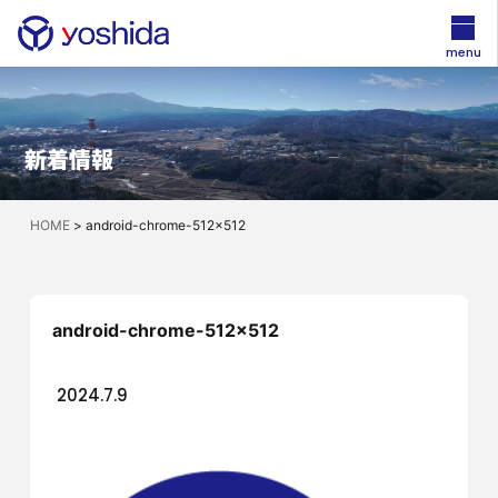
menu
新着情報
HOME
>
android-chrome-512×512
android-chrome-512×512
2024.7.9