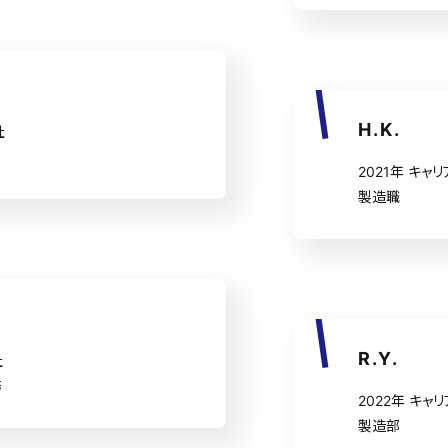
H.K.
社
2021年 キャ
製造職
R.Y.
社
務
2022年 キャ
製造部