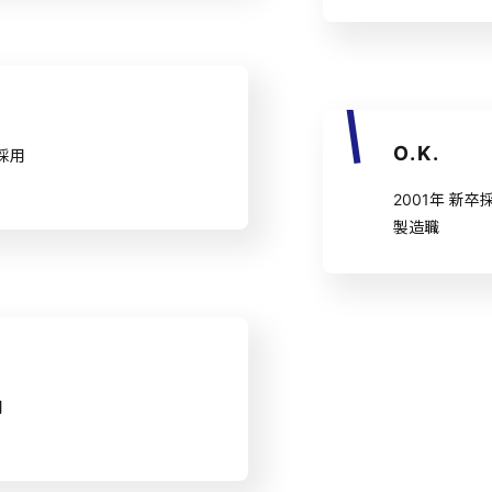
O.K.
ア採用
2001年 新卒
製造職
用