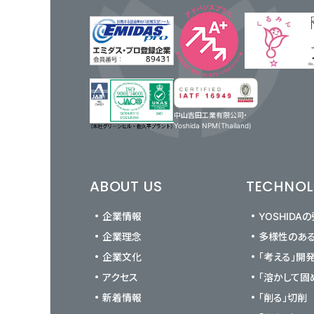
中山吉田工業有限公司・
Yoshida NPM(Thailand)
ABOUT US
TECHNO
企業情報
YOSHIDA
企業理念
多様性のあ
企業文化
「考える」開
アクセス
「溶かして固
新着情報
「削る」切削