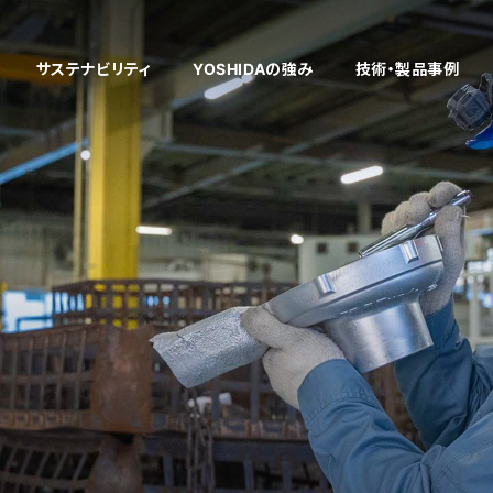
サステナビリティ
YOSHIDAの強み
技術・製品事例
多様性のある技術開発
企業理念
健康経営
製品情報
働く環境
「考える」開発・
社員インタビ
VE/VA提案
企業文化
採用お問い合わせフォーム
「削る」切削
新着情報
自社商品
「仕上げる」表面処
工場設備
中国工場
タイ工場