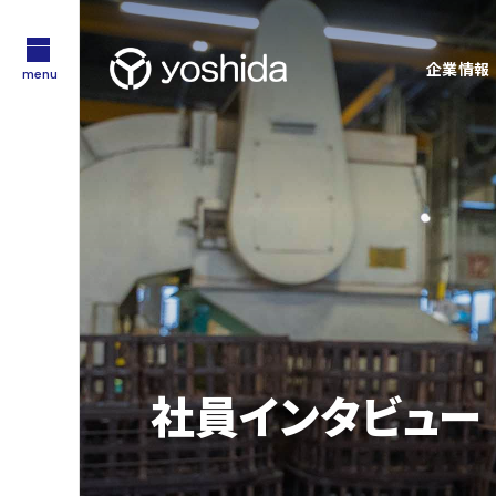
企業情報
menu
サステナビリティ
企業情報
採用情報
Sustainability
About Us
Recruit
技術・製品情報
YOSHIDAの強み
Technology
Feature
企業情報
採用情報
吉田工業の強み
社員インタビュー