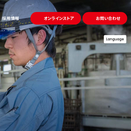
採用情報
オンラインストア
お問い合わせ
Language
試作・金型
ュー
事例
「溶かして固める」鋳造
プロジェクト
募集要項
アクセス
理・熱処理
「守る」品質
設備一覧