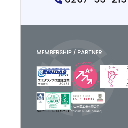
で […]
MEMBERSHIP / PARTNER
中山吉田工業有限公司・
Yoshida NPM(Thailand)