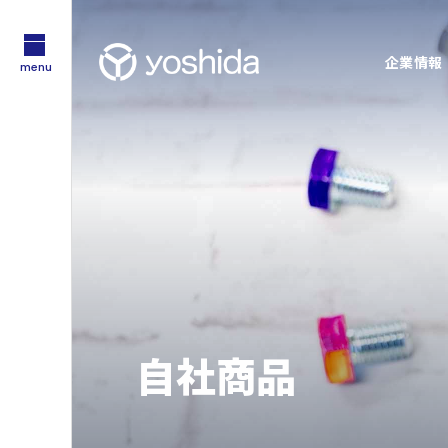
企業情報
menu
サステナビリティ
企業情報
採用情報
Sustainability
About Us
Recruit
技術・製品情報
YOSHIDAの強み
Technology
Feature
企業情報
採用情報
吉田工業の強み
自社商品