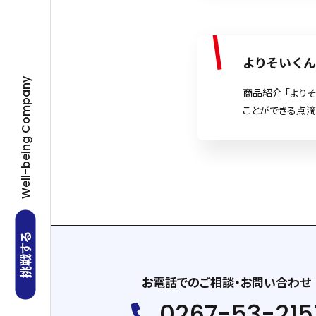
で、足踏み式の操
スクを低減します
けで消毒液を噴射
衛生的: 手を使
よりそいく
防に効果的です。
Well-being Company
設など、さまざま
商品紹介 「より
ーン 店舗: 入
ことができる点滴
毒でき、衛生的な
介護者の負担を
が手を使わずに
にサポートします
防します。 […]
で、現場のニーズ
脱: 車いすに簡
す。 負担軽減:
アを向上します。
ャリーとして使用可
挑戦する
滴や酸素供給が
移動時にも安全で
お電話でのご相談・お問い合わせ
を軽減し、利用者
0267-53-215
します。 在宅ケ