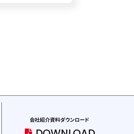
なデザインでありながら強力な効
庭や車内、オフィスなど、あらゆる
す。 特徴 高い除菌力: 独自技術
を効果的に不活性化。 コンパクト
ち運びしやすく、どこでも使えるサイ
能: 除菌、消臭、芳香の三役を一台
 利用シーン 家庭: リビングや寝室
族全員が清潔な空気を吸える環境
 車内: 長時間のドライブ中でも、コ
ザインで清潔な空気を維持します
会社紹介資料ダウンロード
DOWNLOAD