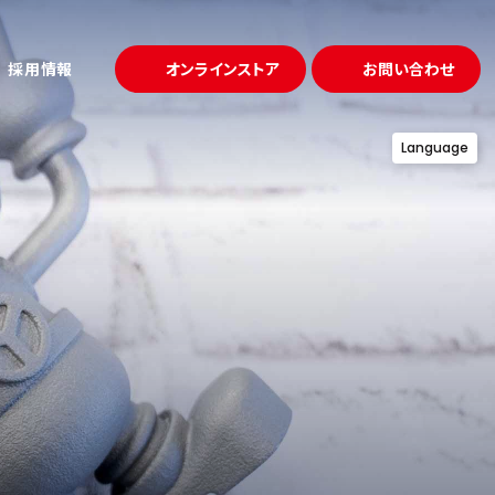
採用情報
オンラインストア
お問い合わせ
Language
試作・金型
ュー
事例
「溶かして固める」鋳造
プロジェクト
募集要項
アクセス
理・熱処理
「守る」品質
設備一覧