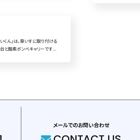
作により接触を減らし、感染リ
す。コンパクト
。 特徴 簡単操作: 足を踏むだ
果を発揮し、家
でき、誰でも簡単に使えます。
場所で活躍しま
わないため、接触を減らし感染予
ん
でウィルスや菌
 多用途: 家庭用、店舗、公共施
デザイン: 持
な場所で使用可能です。 利用シ
そいくん」は、車いすに取り付ける
ズです。 多機
店時にお客様が足を踏むだけで消
台と酸素ボンベキャリーです。
でこなします。
環境を提供します。 学校: 学生
軽減し、患者の移動をスムーズ
で使えば、家
消毒できるので、集団感染を予
。使いやすさを追求したデザイン
を提供します。
に応えています。 特徴 簡単着
ンパクトなデ
単に取り付け、取り外しが可能で
[…]
 介助者の負担を減らし、患者のケ
 多機能: 点滴台と酸素ボンベキ
能です。 利用シーン 病院: 点
スムーズに行えるため、患者の
す。 介護施設: 介助者の負担
メールでのお問い合わせ
が快適に過ごせるようサポート
1
CONTACT US
ア: 家庭内での介護が必要な場合