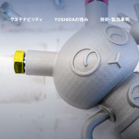
サステナビリティ
YOSHIDAの強み
技術・製品事例
多様性のある技術開発
企業理念
健康経営
製品情報
働く環境
「考える」開発・
社員インタビ
VE/VA提案
企業文化
採用お問い合わせフォーム
「削る」切削
新着情報
自社商品
「仕上げる」表面処
工場設備
中国工場
タイ工場