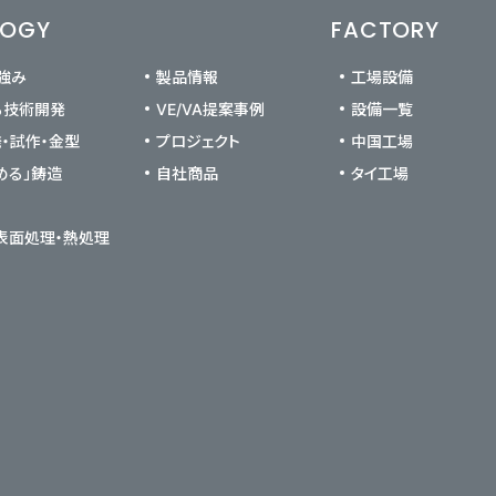
LOGY
FACTORY
の強み
製品情報
工場設備
る技術開発
VE/VA提案事例
設備一覧
発・試作・金型
プロジェクト
中国工場
める」鋳造
自社商品
タイ工場
 表面処理・熱処理