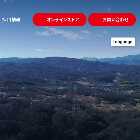
採用情報
オンラインストア
お問い合わせ
Language
試作・金型
ュー
事例
「溶かして固める」鋳造
プロジェクト
募集要項
アクセス
理・熱処理
「守る」品質
設備一覧