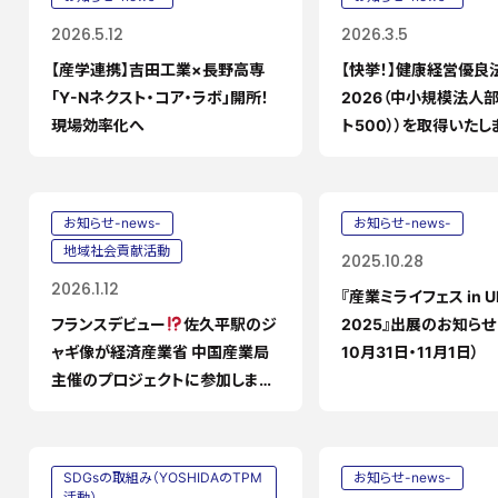
2026.5.12
2026.3.5
【産学連携】吉田工業×長野高専
【快挙！】健康経営優良
「Y-Nネクスト・コア・ラボ」開所！
2026（中小規模法人
現場効率化へ
ト500））を取得いたし
お知らせ-news-
お知らせ-news-
地域社会貢献活動
2025.10.28
2026.1.12
『産業ミライフェス in U
フランスデビュー
佐久平駅のジ
2025』出展のお知らせ
ャギ像が経済産業省 中国産業局
10月31日・11月1日）
主催のプロジェクトに参加しま
す！
SDGsの取組み（YOSHIDAのTPM
お知らせ-news-
活動）