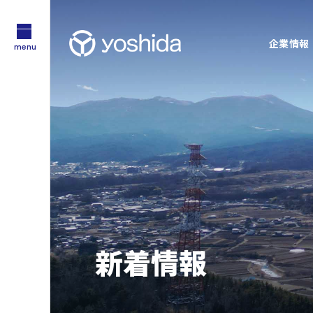
企業情報
menu
サステナビリティ
企業情報
採用情報
Sustainability
About Us
Recruit
技術・製品情報
YOSHIDAの強み
Technology
Feature
企業情報
採用情報
吉田工業の強み
新着情報