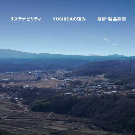
サステナビリティ
YOSHIDAの強み
技術・製品事例
多様性のある技術開発
企業理念
健康経営
製品情報
働く環境
「考える」開発・
社員インタビ
VE/VA提案
企業文化
採用お問い合わせフォーム
「削る」切削
新着情報
自社商品
「仕上げる」表面処
工場設備
中国工場
タイ工場