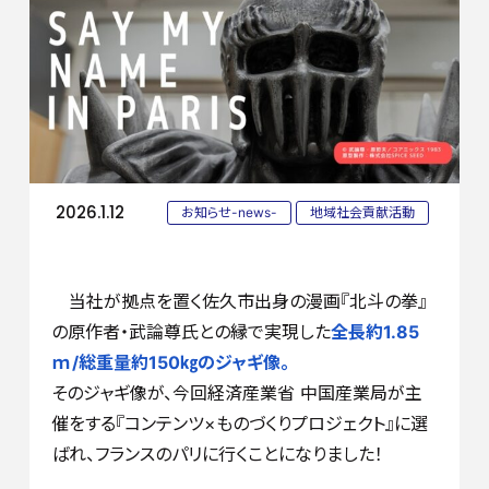
2026.1.12
お知らせ-news-
地域社会貢献活動
当社が拠点を置く佐久市出身の漫画『北斗の拳』
の原作者・武論尊氏との縁で実現した
全長約1.85
ｍ/総重量約150㎏のジャギ像。
そのジャギ像が、今回経済産業省 中国産業局が主
催をする『コンテンツ×ものづくりプロジェクト』に選
ばれ、フランスのパリに行くことになりました！