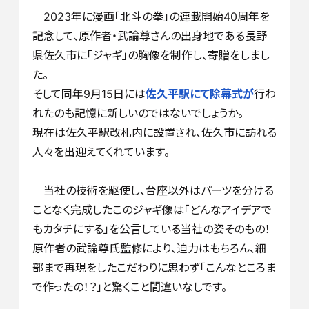
2023年に
漫画「北斗の拳」の連載開始40周年を
記念して、原作者・武論尊さんの出身地である長野
県佐久市に「ジャギ」の胸像を制作し、寄贈をしまし
た。
そして同年9月15日には
佐久平駅にて除幕式が
行わ
れたのも記憶に新しいのではないでしょうか。
現在は佐久平駅改札内に設置され、佐久市に訪れる
人々を出迎えてくれています。
当社の技術を駆使し、台座以外はパーツを分ける
ことなく完成したこのジャギ像は「どんなアイデアで
もカタチにする」を公言している当社の姿そのもの！
原作者の武論尊氏監修により、迫力はもちろん、細
部まで再現をしたこだわりに思わず「こんなところま
で作ったの！？」と驚くこと間違いなしです。